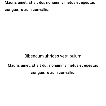
Mauris amet. Et sit dui, nonummy metus et egestas
congue, rutrum convallis.
Bibendum ultrices vestibulum
Mauris amet. Et sit dui, nonummy metus et egestas
congue, rutrum convallis.