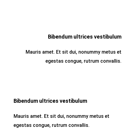
Bibendum ultrices vestibulum
Mauris amet. Et sit dui, nonummy metus et
egestas congue, rutrum convallis.
Bibendum ultrices vestibulum
Mauris amet. Et sit dui, nonummy metus et
egestas congue, rutrum convallis.