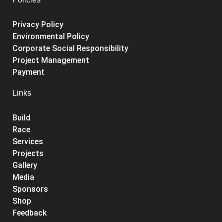
Privacy Policy
Environmental Policy
Corporate Social Responsibility
Project Management
Payment
Links
Build
Race
Services
Projects
Gallery
Media
Sponsors
Shop
Feedback