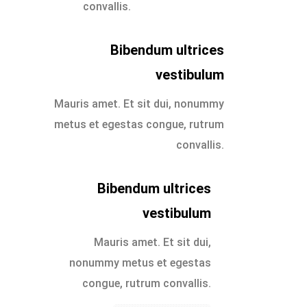
convallis.
Bibendum ultrices
vestibulum
Mauris amet. Et sit dui, nonummy
metus et egestas congue, rutrum
convallis.
Bibendum ultrices
vestibulum
Mauris amet. Et sit dui,
nonummy metus et egestas
congue, rutrum convallis.